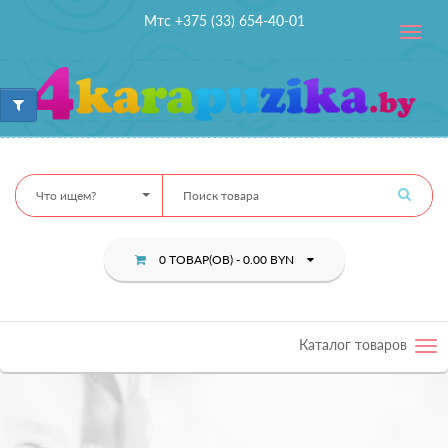
Мтс +375 (33) 654-40-01
Toggle
navig
Что ищем?
0 ТОВАР(ОВ) - 0.00 BYN
Каталог товаров
Tog
nav