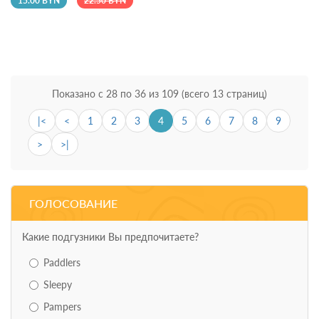
15.00 BYN
22.50 BYN
Показано с 28 по 36 из 109 (всего 13 страниц)
|<
<
1
2
3
4
5
6
7
8
9
>
>|
ГОЛОСОВАНИЕ
Какие подгузники Вы предпочитаете?
Paddlers
Sleepy
Pampers