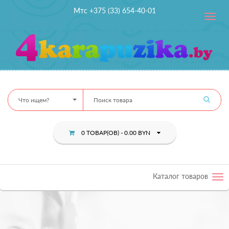
Мтс +375 (33) 654-40-01
Toggle
navig
Что ищем?
0 ТОВАР(ОВ) - 0.00 BYN
Каталог товаров
Tog
nav