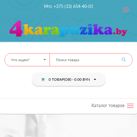
Мтс +375 (33) 654-40-01
Toggle
navig
Что ищем?
0 ТОВАР(ОВ) - 0.00 BYN
Каталог товаров
Tog
nav