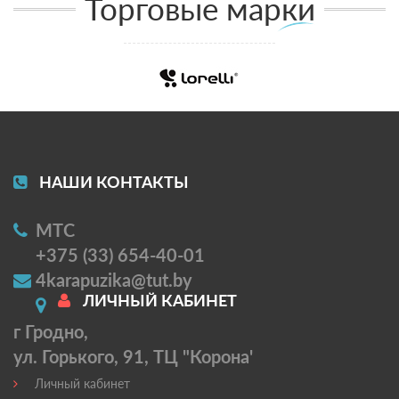
Торговые марки
НАШИ КОНТАКТЫ
МТС
+375 (33) 654-40-01
4karapuzika@tut.by
ЛИЧНЫЙ КАБИНЕТ
г Гродно,
ул. Горького, 91, ТЦ "Корона'
Личный кабинет