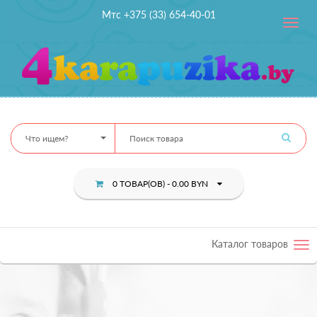
Мтс +375 (33) 654-40-01
Toggle
navig
Что ищем?
0 ТОВАР(ОВ) - 0.00 BYN
Каталог товаров
Tog
nav