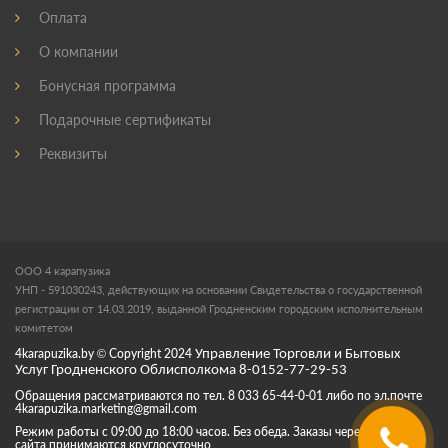
Оплата
О компании
Бонусная программа
Подарочные сертификаты
Реквизиты
ООО 4 карапузика
УНП - 591030243, действующих на основании Свидетельства о государственной
регистрации от 14.03.2019, выданной Гродненским городским исполнительным
комитетом
4karapuzika.by
© Copyright
2024
Управление Торговли и Бытовых
Услуг Гродненского Облисполкома 8-0152-77-29-53
Обращения рассматриваются по тел. 8 033 65-44-0-01 либо по эл.почте
4karapuzika.marketing@gmail.com
Режим работы с 09:00 до 18:00 часов. Без обеда. Заказы через корзину
сайта принимаются круглосуточно