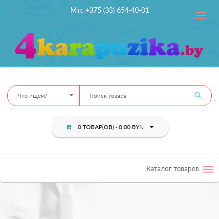
Мтс +375 (33) 654-40-01
Toggle
navig
Что ищем?
0 ТОВАР(ОВ) - 0.00 BYN
Каталог товаров
Tog
nav