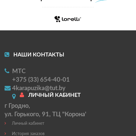
НАШИ КОНТАКТЫ
МТС
+375 (33) 654-40-01
4karapuzika@tut.by
ЛИЧНЫЙ КАБИНЕТ
г Гродно,
ул. Горького, 91, ТЦ "Корона'
Личный кабинет
История заказов