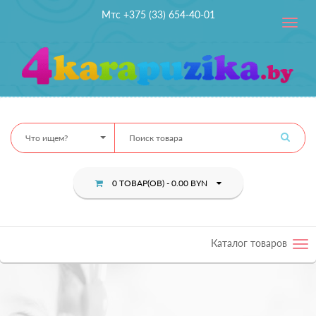
Мтс +375 (33) 654-40-01
Toggle
navig
Что ищем?
0 ТОВАР(ОВ) - 0.00 BYN
Каталог товаров
Tog
nav