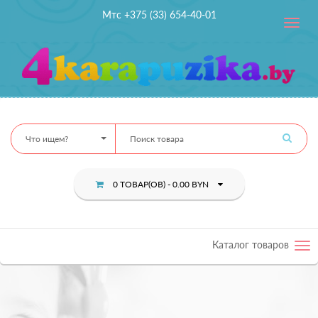
Мтс +375 (33) 654-40-01
Toggle
navig
Что ищем?
0 ТОВАР(ОВ) - 0.00 BYN
Каталог товаров
Tog
nav