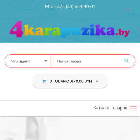
Мтс +375 (33) 654-40-01
Toggle
navig
Что ищем?
0 ТОВАР(ОВ) - 0.00 BYN
Каталог товаров
Tog
nav