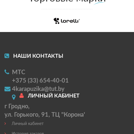
НАШИ КОНТАКТЫ
МТС
+375 (33) 654-40-01
4karapuzika@tut.by
ЛИЧНЫЙ КАБИНЕТ
г Гродно,
ул. Горького, 91, ТЦ "Корона'
Личный кабинет
История заказов