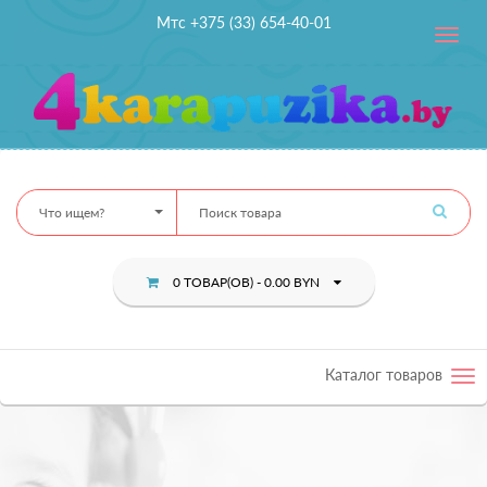
Мтс +375 (33) 654-40-01
Toggle
navig
Что ищем?
0 ТОВАР(ОВ) - 0.00 BYN
Каталог товаров
Tog
nav