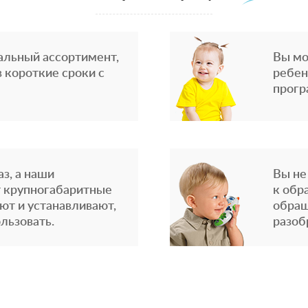
альный ассортимент,
Вы мо
 короткие сроки с
ребен
прогр
з, а наши
Вы не
 крупногабаритные
к обр
ют и устанавливают,
обращ
льзовать.
разоб