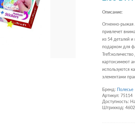
Описание:
Огненно-рыжая 
привлечет вним
из 54 деталей и
подарком для ф
Trefl:количество
картон;имеют а
используются к
элементами прак
Бренд:
Полесье
Артикул: 75114
Доступность: Н
Штрихкод: 460