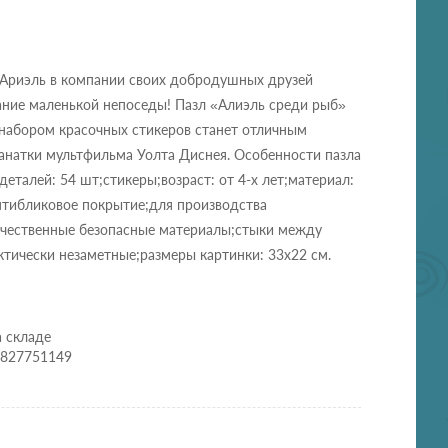
Ариэль в компании своих добродушных друзей
ание маленькой непоседы! Пазл «Алиэль среди рыб»
 набором красочных стикеров станет отличным
анатки мультфильма Уолта Диснея. Особенности пазла
 деталей: 54 шт;стикеры;возраст: от 4-х лет;материал:
нтибликовое покрытие;для производства
ачественные безопасные материалы;стыки между
тически незаметные;размеры картинки: 33х22 см.
а складе
2827751149