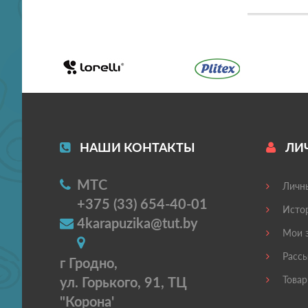
НАШИ КОНТАКТЫ
ЛИ
МТС
Личны
+375 (33) 654-40-01
Истор
4karapuzika@tut.by
Мои з
Рассы
г Гродно,
ул. Горького, 91, ТЦ
Товар
"Корона'