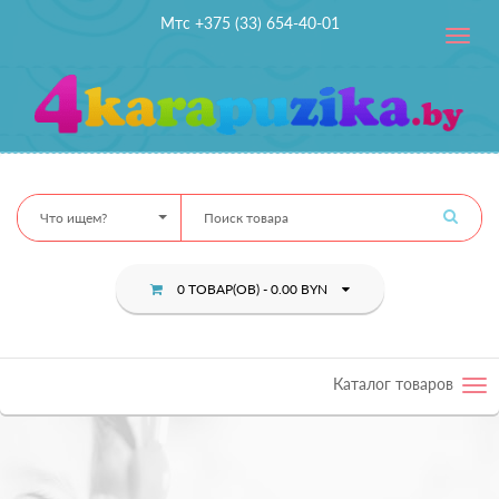
Мтс +375 (33) 654-40-01
Toggle
navig
Что ищем?
0 ТОВАР(ОВ) - 0.00 BYN
Каталог товаров
Tog
nav