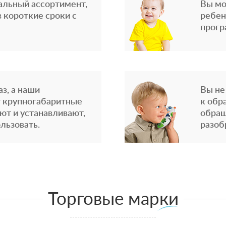
альный ассортимент,
Вы мо
 короткие сроки с
ребен
прогр
з, а наши
Вы не
 крупногабаритные
к обр
ют и устанавливают,
обращ
льзовать.
разоб
Торговые марки