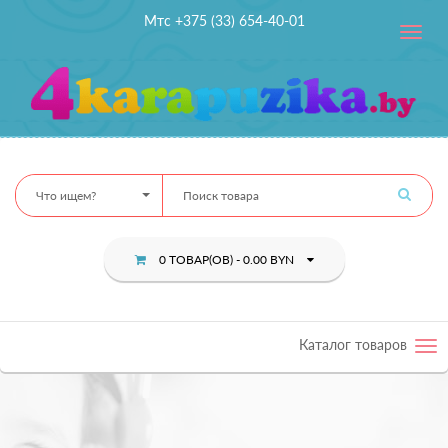
Мтс +375 (33) 654-40-01
Toggle
navig
Что ищем?
0 ТОВАР(ОВ) - 0.00 BYN
Каталог товаров
Tog
nav