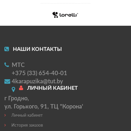
НАШИ КОНТАКТЫ
МТС
+375 (33) 654-40-01
4karapuzika@tut.by
ЛИЧНЫЙ КАБИНЕТ
г Гродно,
ул. Горького, 91, ТЦ "Корона'
Личный кабинет
История заказов