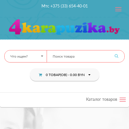
Мтс +375 (33) 654-40-01
Toggle
navig
Что ищем?
0 ТОВАР(ОВ) - 0.00 BYN
Каталог товаров
Tog
nav