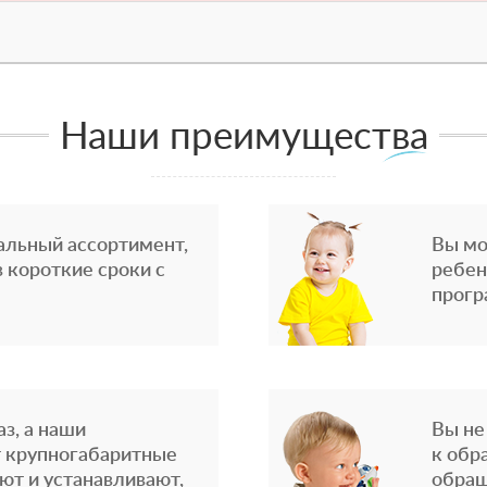
Наши преимущества
альный ассортимент,
Вы мо
 короткие сроки с
ребен
прогр
з, а наши
Вы не
 крупногабаритные
к обр
ют и устанавливают,
обращ