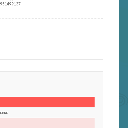
9951499137
секс