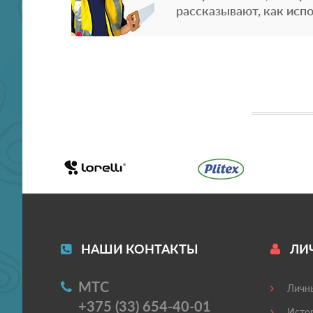
рассказывают, как испо
НАШИ КОНТАКТЫ
ЛИ
МТС
Личны
+375 (33) 654-40-01
Истор