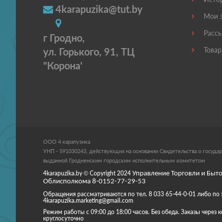
4karapuzika@tut.by
Мои з
Рассы
г Гродно,
ул. Горького, 91, ТЦ
Товар
"Корона'
ООО 4 карапузика
УНП - 591030243, действующих на основании Свидетельства о государ
выданной Гродненским городским исполнительным комитетом
4karapuzika.by
© Copyright
2024
Управление Торговли и Быто
Облисполкома 8-0152-77-29-53
Обращения рассматриваются по тел. 8 033 65-44-0-01 либо по 
4karapuzika.marketing@gmail.com
Режим работы с 09:00 до 18:00 часов. Без обеда. Заказы через
круглосуточно