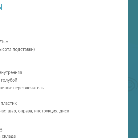
N
21см
высота подставки)
внутренняя
 голубой
ветки: переключатель
 пластик
ки: шар, оправа, инструкция, диск
25
а складе