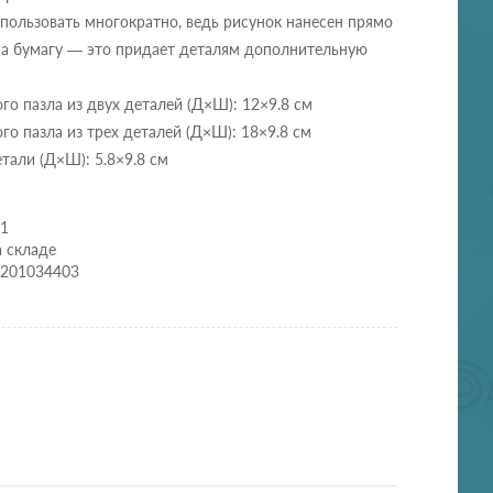
пользовать многократно, ведь рисунок нанесен прямо
 на бумагу — это придает деталям дополнительную
го пазла из двух деталей (Д×Ш): 12×9.8 см
го пазла из трех деталей (Д×Ш): 18×9.8 см
тали (Д×Ш): 5.8×9.8 см
31
а складе
0201034403