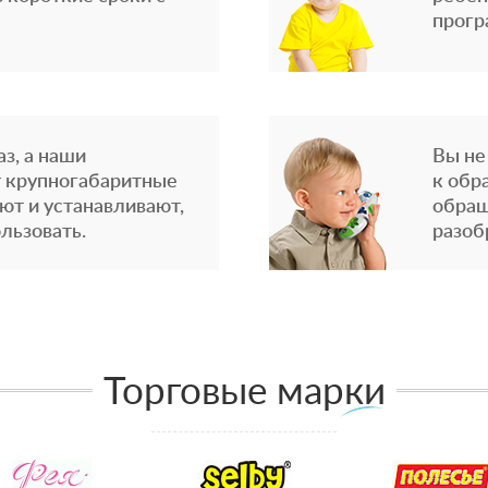
прогр
з, а наши
Вы не
 крупногабаритные
к обр
ют и устанавливают,
обращ
льзовать.
разоб
Торговые марки