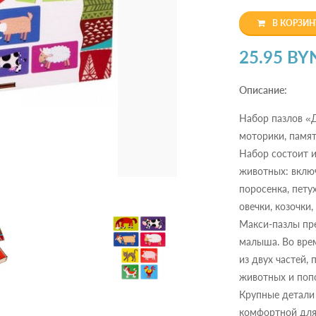
В КОРЗИН
25.95 BY
Описание:
Набор пазлов «
моторики, памя
Набор состоит и
животных: включ
поросенка, петух
овечки, козочки,
Макси-пазлы пре
малыша. Во врем
из двух частей,
животных и попо
Крупные детали
комфортной для