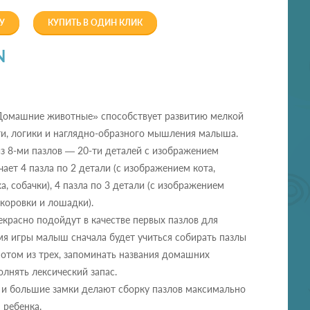
У
КУПИТЬ В ОДИН КЛИК
N
Домашние животные» способствует развитию мелкой
ти, логики и наглядно-образного мышления малыша.
з 8-ми пазлов — 20-ти деталей с изображением
ает 4 пазла по 2 детали (с изображением кота,
а, собачки), 4 пазла по 3 детали (с изображением
 коровки и лошадки).
красно подойдут в качестве первых пазлов для
я игры малыш сначала будет учиться собирать пазлы
 потом из трех, запоминать названия домашних
лнять лексический запас.
 и большие замки делают сборку пазлов максимально
 ребенка.