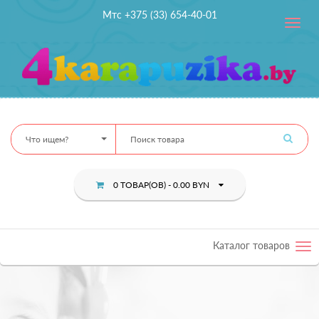
Мтс +375 (33) 654-40-01
Toggle
navig
Что ищем?
0 ТОВАР(ОВ) - 0.00 BYN
Каталог товаров
Tog
nav