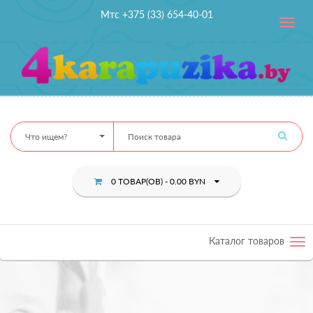
Мтс +375 (33) 654-40-01
Toggle
navig
Что ищем?
0 ТОВАР(ОВ) - 0.00 BYN
Каталог товаров
Tog
nav