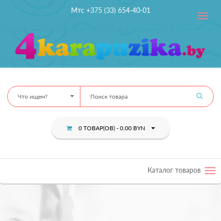
Мтс +375 (33) 654-40-01
Toggle
navig
Что ищем?
0 ТОВАР(ОВ) - 0.00 BYN
Каталог товаров
Tog
nav