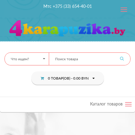
Мтс +375 (33) 654-40-01
Toggle
navig
Что ищем?
0 ТОВАР(ОВ) - 0.00 BYN
Каталог товаров
Tog
nav