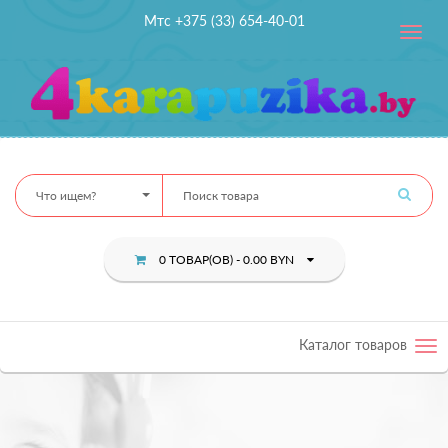
Мтс +375 (33) 654-40-01
Toggle
navig
Что ищем?
0 ТОВАР(ОВ) - 0.00 BYN
Каталог товаров
Tog
nav