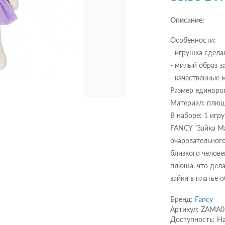
Описание:
Особенности:
- игрушка сдела
- милый образ за
- качественные 
Размер единорог
Материал: плюш
В наборе: 1 игр
FANCY "Зайка Ма
очаровательног
близкого челове
плюша, что дела
зайки в платье о
Бренд:
Fancy
Артикул: ZAMA0
Доступность: Н