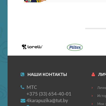
НАШИ КОНТАКТЫ
ЛИ
МТС
Личны
+375 (33) 654-40-01
Истор
4karapuzika@tut.by
Мои з