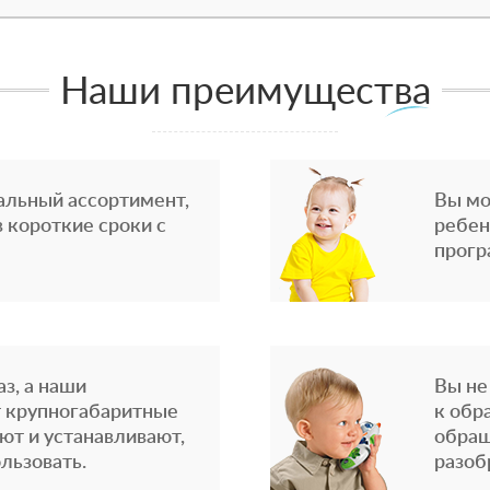
Наши преимущества
альный ассортимент,
Вы мо
 короткие сроки с
ребен
прогр
з, а наши
Вы не
 крупногабаритные
к обр
ют и устанавливают,
обращ
льзовать.
разоб