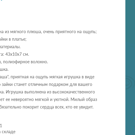
на из мягкого плюша, очень приятного на ощупь;
йки в платье;
материалы.
а: 43х10х7 см.
, полиэфирное волокно.
ушка.
ша", приятная на ощупь мягкая игрушка в виде
о зайки станет отличным подарком для вашего
ка. Игрушка выполнена из высококачественного
ет ее невероятно мягкой и уютной. Милый образ
бязательно покорит сердца всех, кто ее увидит.
1
а складе