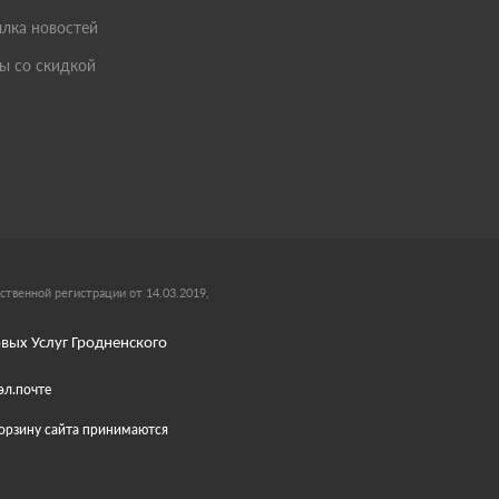
лка новостей
ы со скидкой
ственной регистрации от 14.03.2019,
вых Услуг Гродненского
эл.почте
 корзину сайта принимаются