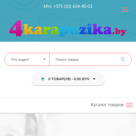
Мтс +375 (33) 654-40-01
Toggle
navig
Что ищем?
0 ТОВАР(ОВ) - 0.00 BYN
Каталог товаров
Tog
nav