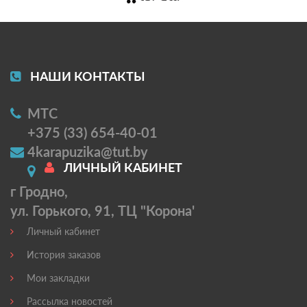
НАШИ КОНТАКТЫ
МТС
+375 (33) 654-40-01
4karapuzika@tut.by
ЛИЧНЫЙ КАБИНЕТ
г Гродно,
ул. Горького, 91, ТЦ "Корона'
Личный кабинет
История заказов
Мои закладки
Рассылка новостей