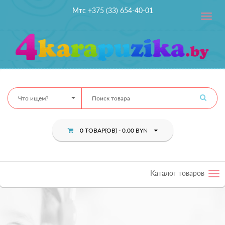
Мтс +375 (33) 654-40-01
Toggle
navig
Что ищем?
0 ТОВАР(ОВ) - 0.00 BYN
Каталог товаров
Tog
nav