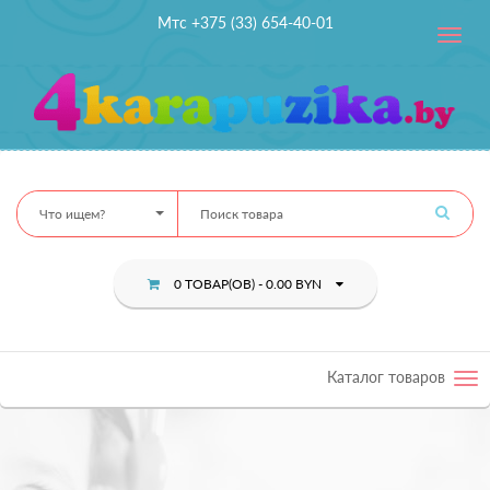
Мтс +375 (33) 654-40-01
Toggle
navig
Что ищем?
0 ТОВАР(ОВ) - 0.00 BYN
Каталог товаров
Tog
nav