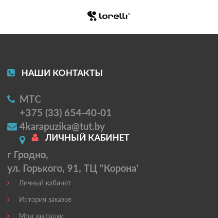
НАШИ КОНТАКТЫ
МТС
+375 (33) 654-40-01
4karapuzika@tut.by
ЛИЧНЫЙ КАБИНЕТ
г Гродно,
ул. Горького, 91, ТЦ "Корона'
Личный кабинет
История заказов
Мои закладки