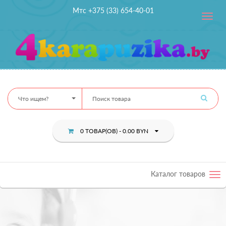
Мтс +375 (33) 654-40-01
Toggle
navig
Что ищем?
0 ТОВАР(ОВ) - 0.00 BYN
Каталог товаров
Tog
nav