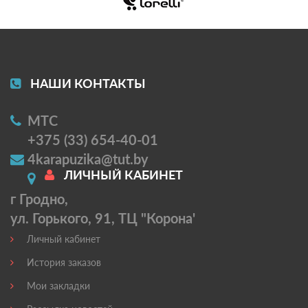
НАШИ КОНТАКТЫ
МТС
+375 (33) 654-40-01
4karapuzika@tut.by
ЛИЧНЫЙ КАБИНЕТ
г Гродно,
ул. Горького, 91, ТЦ "Корона'
Личный кабинет
История заказов
Мои закладки