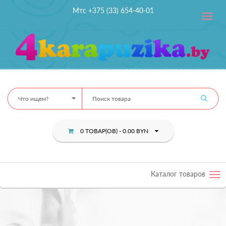
Мтс +375 (33) 654-40-01
Toggle
navig
Что ищем?
0 ТОВАР(ОВ) - 0.00 BYN
Каталог товаров
Tog
nav