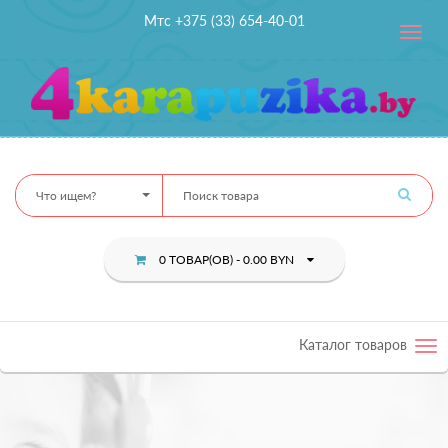
Мтс +375 (33) 654-40-01
Toggle
navig
Что ищем?
0 ТОВАР(ОВ) - 0.00 BYN
Каталог товаров
Tog
nav