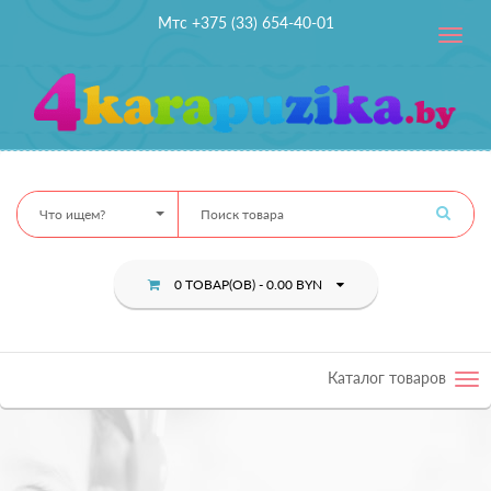
Мтс +375 (33) 654-40-01
Toggle
navig
Что ищем?
0 ТОВАР(ОВ) - 0.00 BYN
Каталог товаров
Tog
nav