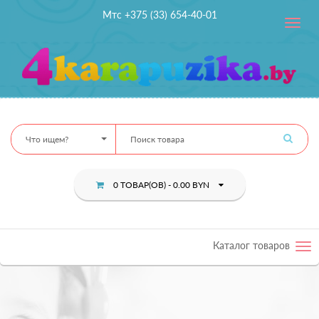
Мтс +375 (33) 654-40-01
Toggle
navig
Что ищем?
0 ТОВАР(ОВ) - 0.00 BYN
Каталог товаров
Tog
nav