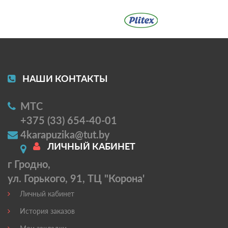
НАШИ КОНТАКТЫ
МТС
+375 (33) 654-40-01
4karapuzika@tut.by
ЛИЧНЫЙ КАБИНЕТ
г Гродно,
ул. Горького, 91, ТЦ "Корона'
Личный кабинет
История заказов