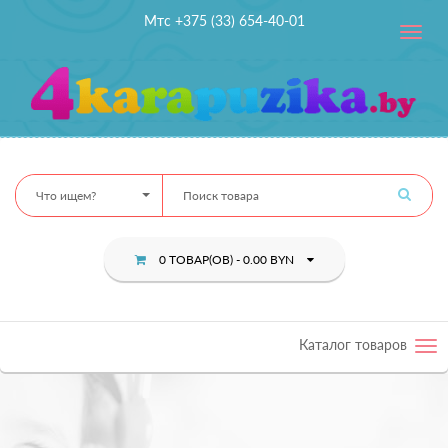
Мтс +375 (33) 654-40-01
Toggle
navig
Что ищем?
0 ТОВАР(ОВ) - 0.00 BYN
Каталог товаров
Tog
nav