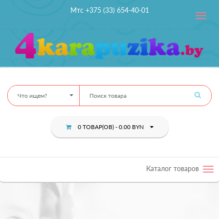
Мтс +375 (33) 654-40-01
Toggle
navig
Что ищем?
0 ТОВАР(ОВ) - 0.00 BYN
Каталог товаров
Tog
nav