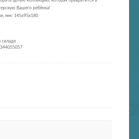
терскую Вашего ребёнка!
ке, мм: 145х95х180
а складе
0344055057