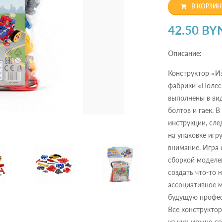
В КОРЗИН
42.50 BY
Описание:
Конструктор «И
фабрики «Полес
выполнены в ви
болтов и гаек. 
инструкции, сл
на упаковке игр
внимание. Игра 
сборкой моделей
создать что-то 
ассоциативное 
будущую профес
Все конструкто
из них можно со