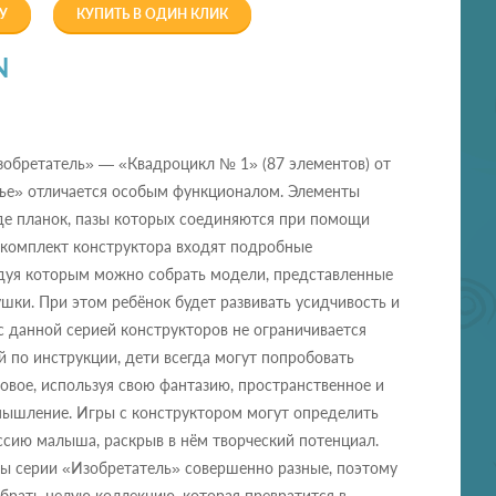
У
КУПИТЬ В ОДИН КЛИК
N
зобретатель» — «Квадроцикл № 1» (87 элементов) от
ье» отличается особым функционалом. Элементы
де планок, пазы которых соединяются при помощи
В комплект конструктора входят подробные
едуя которым можно собрать модели, представленные
ушки. При этом ребёнок будет развивать усидчивость и
с данной серией конструкторов не ограничивается
 по инструкции, дети всегда могут попробовать
новое, используя свою фантазию, пространственное и
мышление. Игры с конструктором могут определить
сию малыша, раскрыв в нём творческий потенциал.
ры серии «Изобретатель» совершенно разные, поэтому
брать целую коллекцию, которая превратится в