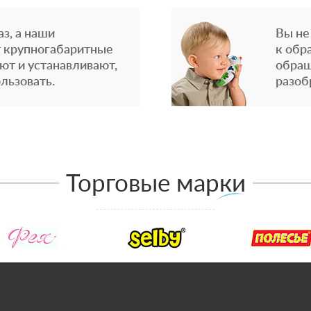
з, а наши
Вы не
 крупногабаритные
к обр
ют и устанавливают,
обращ
льзовать.
разоб
Торговые марки