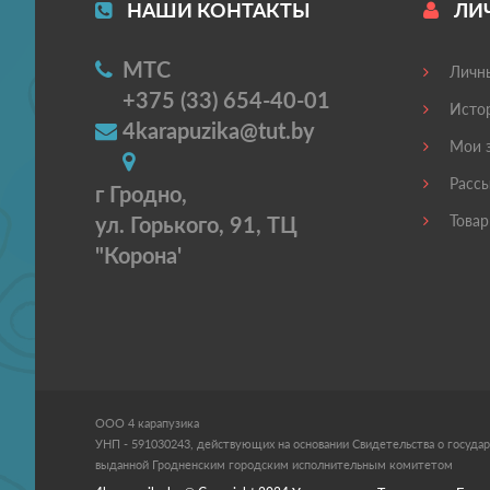
НАШИ КОНТАКТЫ
ЛИ
МТС
Личны
+375 (33) 654-40-01
Истор
4karapuzika@tut.by
Мои з
Рассы
г Гродно,
ул. Горького, 91, ТЦ
Товар
"Корона'
ООО 4 карапузика
УНП - 591030243, действующих на основании Свидетельства о государ
выданной Гродненским городским исполнительным комитетом