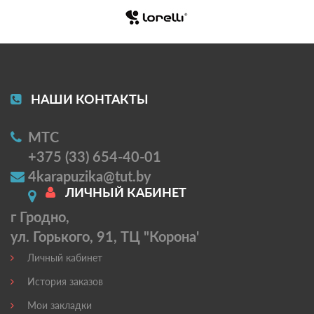
НАШИ КОНТАКТЫ
МТС
+375 (33) 654-40-01
4karapuzika@tut.by
ЛИЧНЫЙ КАБИНЕТ
г Гродно,
ул. Горького, 91, ТЦ "Корона'
Личный кабинет
История заказов
Мои закладки