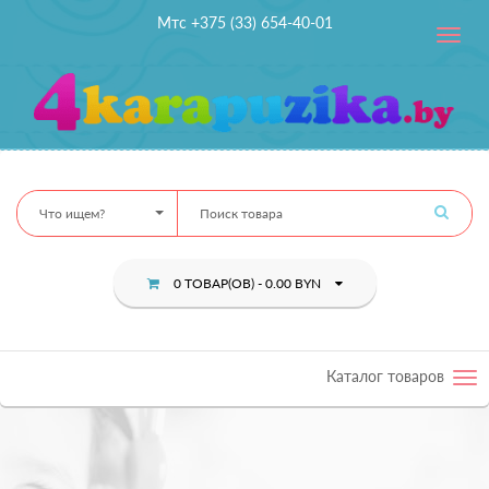
Мтс +375 (33) 654-40-01
Toggle
navig
Что ищем?
0 ТОВАР(ОВ) - 0.00 BYN
Каталог товаров
Tog
nav