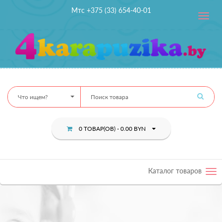
Мтс +375 (33) 654-40-01
Toggle
navig
Что ищем?
0 ТОВАР(ОВ) - 0.00 BYN
Каталог товаров
Tog
nav