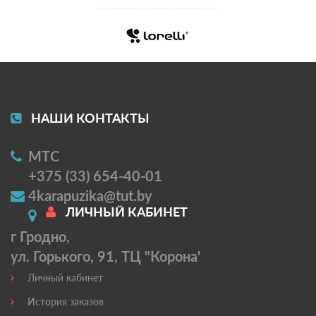
НАШИ КОНТАКТЫ
МТС
+375 (33) 654-40-01
4karapuzika@tut.by
ЛИЧНЫЙ КАБИНЕТ
г Гродно,
ул. Горького, 91, ТЦ "Корона'
Личный кабинет
История заказов