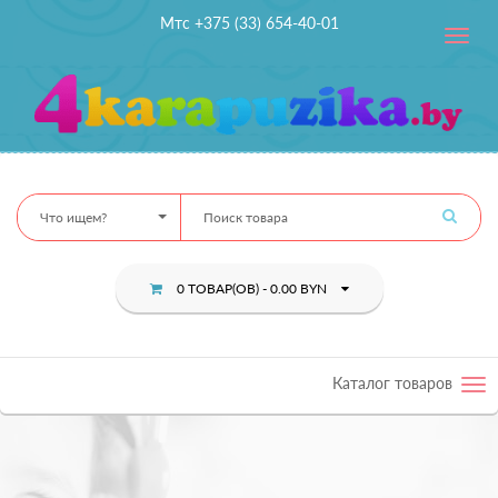
Мтс +375 (33) 654-40-01
Toggle
navig
Что ищем?
0 ТОВАР(ОВ) - 0.00 BYN
Каталог товаров
Tog
nav