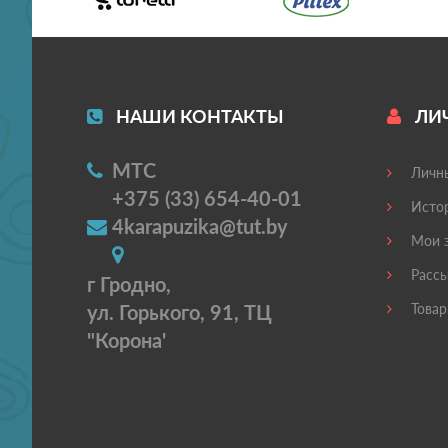
НАШИ КОНТАКТЫ
ЛИ
МТС
Личны
+375 (33) 654-40-01
Истор
4karapuzika@tut.by
Мои з
Рассы
г Гродно,
ул. Горького, 91, ТЦ
Товар
"Корона'