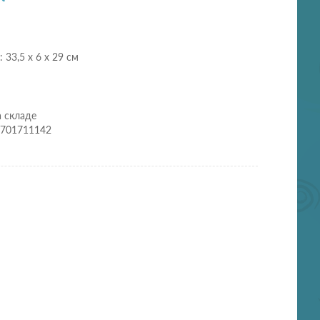
 33,5 х 6 х 29 см
а складе
3701711142