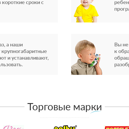
 короткие сроки с
ребен
прогр
з, а наши
Вы не
 крупногабаритные
к обр
ют и устанавливают,
обращ
льзовать.
разоб
Торговые марки