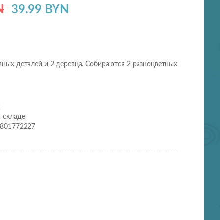
N
39.99 BYN
пных деталей и 2 деревца. Собираются 2 разноцветных
2
а складе
3801772227