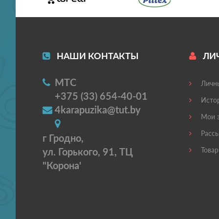
НАШИ КОНТАКТЫ
ЛИ
МТС
Личны
+375 (33) 654-40-01
Истор
4karapuzika@tut.by
Мои з
Рассы
г Гродно,
ул. Горького, 91, ТЦ
Товар
"Корона'