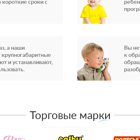
 короткие сроки с
ребен
прогр
з, а наши
Вы не
 крупногабаритные
к обр
ют и устанавливают,
обращ
льзовать.
разоб
Торговые марки