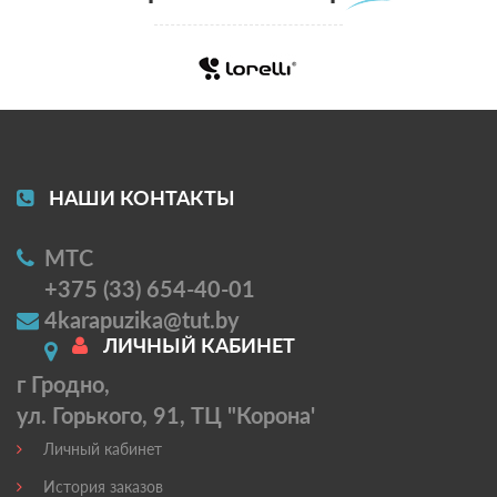
НАШИ КОНТАКТЫ
МТС
+375 (33) 654-40-01
4karapuzika@tut.by
ЛИЧНЫЙ КАБИНЕТ
г Гродно,
ул. Горького, 91, ТЦ "Корона'
Личный кабинет
История заказов