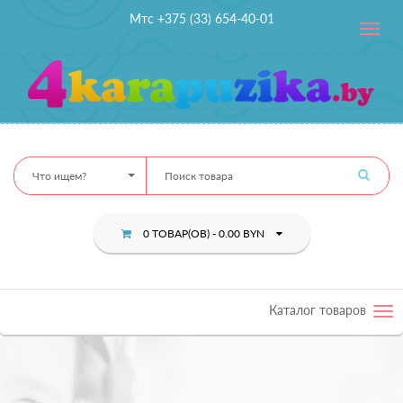
Мтс +375 (33) 654-40-01
Toggle
navig
Что ищем?
0 ТОВАР(ОВ) - 0.00 BYN
Каталог товаров
Tog
nav