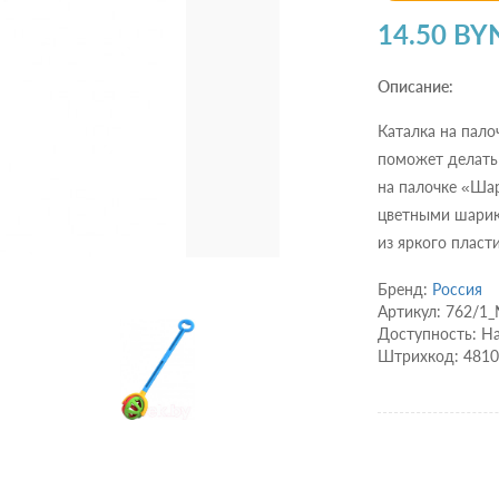
14.50 BY
Описание:
Каталка на пало
поможет делать 
на палочке «Шар
цветными шарик
из яркого пласт
Бренд:
Россия
Артикул: 762/1
Доступность: Н
Штрихкод: 481