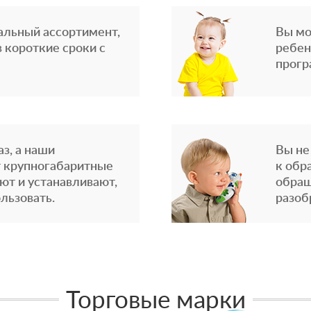
альный ассортимент,
Вы мо
 короткие сроки с
ребен
прогр
з, а наши
Вы не
 крупногабаритные
к обр
ют и устанавливают,
обращ
льзовать.
разоб
Торговые марки