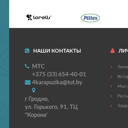
НАШИ КОНТАКТЫ
ЛИ
МТС
Личны
+375 (33) 654-40-01
Истор
4karapuzika@tut.by
Мои з
Рассы
г Гродно,
ул. Горького, 91, ТЦ
Товар
"Корона'