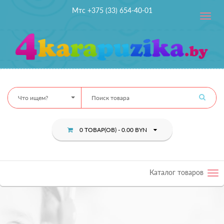
Мтс +375 (33) 654-40-01
Toggle
navig
Что ищем?
0 ТОВАР(ОВ) - 0.00 BYN
Каталог товаров
Tog
nav