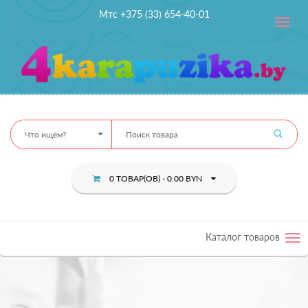
Мтс +375 (33) 654-40-01
Toggle
navig
Что ищем?
0 ТОВАР(ОВ) - 0.00 BYN
Каталог товаров
Tog
nav