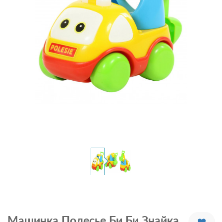
Машинка Полесье Би Би Знайка