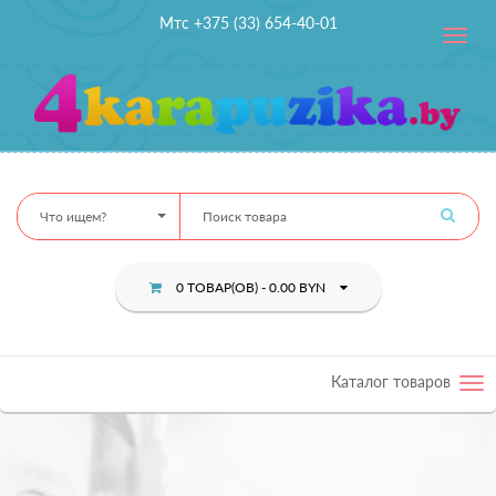
Мтс +375 (33) 654-40-01
Toggle
navig
Что ищем?
0 ТОВАР(ОВ) - 0.00 BYN
Каталог товаров
Tog
nav