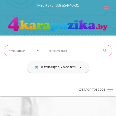
Мтс +375 (33) 654-40-01
Toggle
navig
Что ищем?
0 ТОВАР(ОВ) - 0.00 BYN
Каталог товаров
Tog
nav