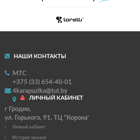
НАШИ КОНТАКТЫ
МТС
+375 (33) 654-40-01
4karapuzika@tut.by
ЛИЧНЫЙ КАБИНЕТ
г Гродно,
ул. Горького, 91, ТЦ "Корона'
Личный кабинет
История заказов