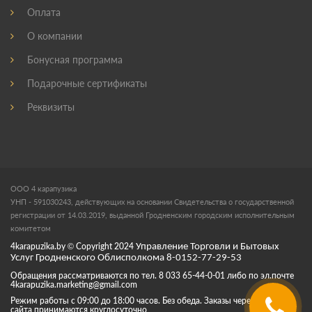
Оплата
О компании
Бонусная программа
Подарочные сертификаты
Реквизиты
ООО 4 карапузика
УНП - 591030243, действующих на основании Свидетельства о государственной
регистрации от 14.03.2019, выданной Гродненским городским исполнительным
комитетом
4karapuzika.by
© Copyright
2024
Управление Торговли и Бытовых
Услуг Гродненского Облисполкома 8-0152-77-29-53
Обращения рассматриваются по тел. 8 033 65-44-0-01 либо по эл.почте
4karapuzika.marketing@gmail.com
Режим работы с 09:00 до 18:00 часов. Без обеда. Заказы через корзину
сайта принимаются круглосуточно