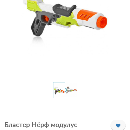
Бластер Нёрф модулус