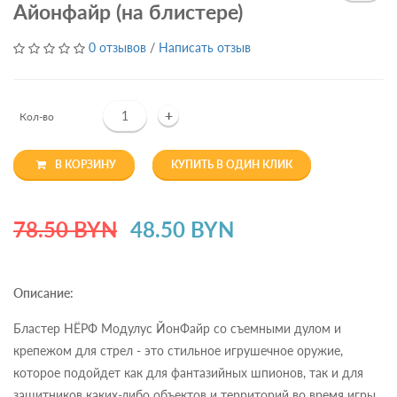
Айонфайр (на блистере)
0 отзывов
/
Написать отзыв
+
Кол-во
В КОРЗИНУ
КУПИТЬ В ОДИН КЛИК
78.50 BYN
48.50 BYN
Описание:
Бластер НЁРФ Модулус ЙонФайр со съемными дулом и
крепежом для стрел - это стильное игрушечное оружие,
которое подойдет как для фантазийных шпионов, так и для
защитников каких-либо объектов и территорий во время игры.