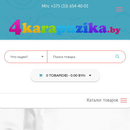
Мтс +375 (33) 654-40-01
Toggle
navig
Что ищем?
0 ТОВАР(ОВ) - 0.00 BYN
Каталог товаров
Tog
nav