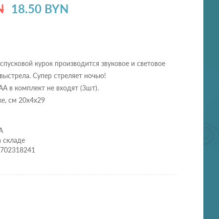
N
18.50 BYN
спусковой курок производится звуковое и световое
ыстрела. Супер стреляет ночью!
АА в комплект не входят (3шт).
ке, см 20х4х29
A
а складе
3702318241