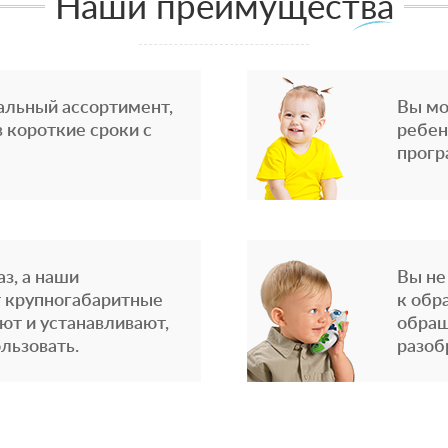
Наши преимущества
альный ассортимент,
Вы мо
 короткие сроки с
ребен
прогр
з, а наши
Вы не
 крупногабаритные
к обр
ют и устанавливают,
обращ
льзовать.
разоб