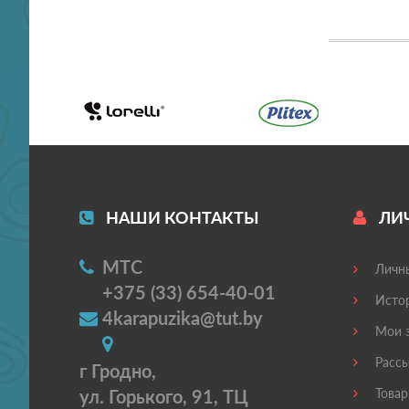
НАШИ КОНТАКТЫ
ЛИ
МТС
Личны
+375 (33) 654-40-01
Истор
4karapuzika@tut.by
Мои з
Рассы
г Гродно,
ул. Горького, 91, ТЦ
Товар