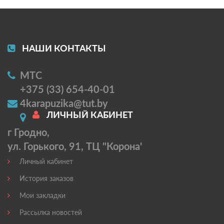
НАШИ КОНТАКТЫ
МТС
+375 (33) 654-40-01
4karapuzika@tut.by
ЛИЧНЫЙ КАБИНЕТ
г Гродно,
ул. Горького, 91, ТЦ "Корона'
Личный кабинет
История заказов
Мои закладки
Рассылка новостей