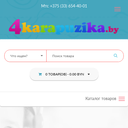
Мтс +375 (33) 654-40-01
Toggle
navig
Что ищем?
0 ТОВАР(ОВ) - 0.00 BYN
Каталог товаров
Tog
nav