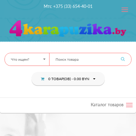
Мтс +375 (33) 654-40-01
Toggle
navig
Что ищем?
0 ТОВАР(ОВ) - 0.00 BYN
Каталог товаров
Tog
nav