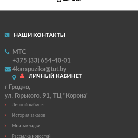
НАШИ КОНТАКТЫ
МТС
+375 (33) 654-40-01
4karapuzika@tut.by
ЛИЧНЫЙ КАБИНЕТ
г Гродно,
ул. Горького, 91, ТЦ "Корона'
Личный кабинет
История заказов
Мои закладки
Рассылка новостей