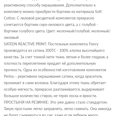
реактивному способу окрашивания. Дополнительно к
комплекту можно приобрести бортики из материала Soft
Cotton. С лиловой расцветкой комплектов прекрасно
сочетаются бортики серо-лилового цвета, а с голубой -
бортики голубого цвета. Цвет: молочный/голубой; молочный/
лиловый
SATEEN REACTIVE PRINT: Постельные комплекты Fancy
производятся из сатина 200ТС - 100% хлопка высочайшего
качества. За счет тонкой нити ткань легкая и более гладкая, а
плотность переплетения придает ей дополнительную
прочность. Одна из особенностей изготовления комплектов
Perina – реактивное окрашивание сатина, когда краситель
проникает в сами волокна. Благодаря этому ткань обретает
особую мягкость, прекрасно разглаживается, выдерживает
большое количество стирок, не теряя лоска и яркости.
ПРОСТЫНЯ НА РЕЗИНКЕ: Это уже давно стало стандартом.
Такую простыню легко заправлять, легко снимать. Она никогда
не будет съеживаться во сне, даже если ребенок много