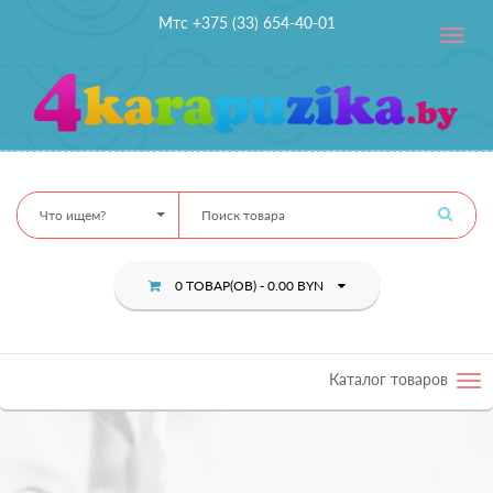
Мтс +375 (33) 654-40-01
Toggle
navig
Что ищем?
0 ТОВАР(ОВ) - 0.00 BYN
Каталог товаров
Tog
nav