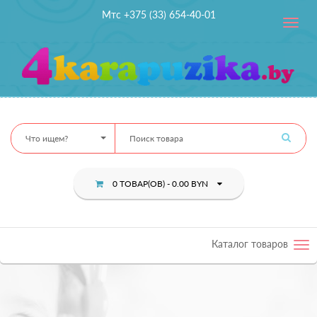
Мтс +375 (33) 654-40-01
Toggle
navig
Что ищем?
0 ТОВАР(ОВ) - 0.00 BYN
Каталог товаров
Tog
nav